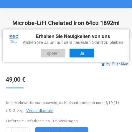
Microbe-Lift Chelated Iron 64oz 1892ml
Sie befinden sich hier:
Erhalten Sie Neuigkeiten von uns
Klicken Sie Ja um auf dem neuesten Stand zu bleiben
später
Ja
by PushAlert
49,00
€
Kein Mehrwertsteuerausweis, da Kleinunternehmer nach §19 (1)
UStG.
zzgl.
Versandkosten
Lieferzeit:
Lieferbar in ca. 3-5 Werktagen
Microbe-