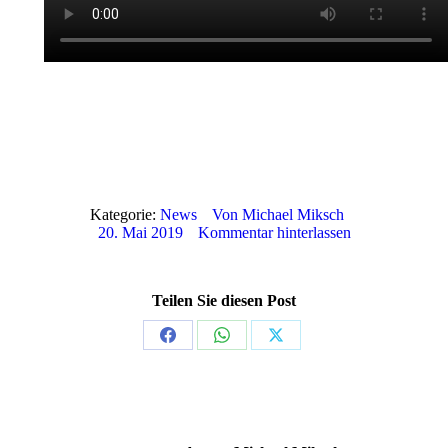
Kategorie:
News
Von
Michael Miksch
20. Mai 2019
Kommentar hinterlassen
Teilen Sie diesen Post
Share
Share
Share
on
on
on
Facebook
WhatsApp
X