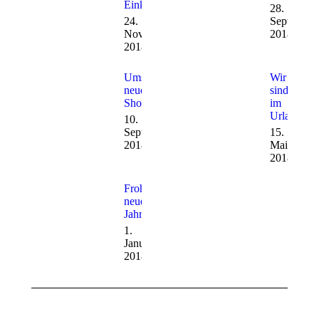
Einkauf
28.
24.
September
November
2018
2018
Umstieg auf
Wir
neue
sind
Shopversion
im
Urlaub
10.
September
15.
2018
Mai
2018
Frohes
neues
Jahr
1.
Januar
2018