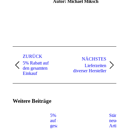
Autor:
Michael Miksch
Kommentarnavigation
ZURÜCK
NÄCHSTES
5% Rabatt auf
Lieferzeiten
Vorheriger
Nächster
den gesamten
diverser Hersteller
Beitrag:
Beitrag:
Einkauf
Weitere Beiträge
5% Rabatt
Ständig
auf den
neue
gesamten
Artikel…