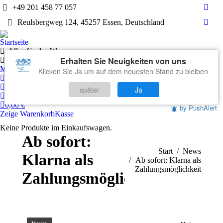
+49 201 458 77 057
Face
Reulsbergweg 124, 45257 Essen, Deutschland
page
What
open
page
Startseite
in
open
Alles für das Wasser
new
Erhalten Sie Neuigkeiten von uns
in
Technik
wind
Markenwelten
Klicken Sie Ja um auf dem neuesten Stand zu bleiben
new
Mein Konto
wind
Warenkorb
später
Ja
Kontakt
0,00
€
by PushAlert
Zeige Warenkorb
Kasse
Keine Produkte im Einkaufswagen.
Ab sofort:
Sie befinden sich hier:
Start
News
Klarna als
Ab sofort: Klarna als
Zahlungsmöglichkeit
Zahlungsmöglichkeit