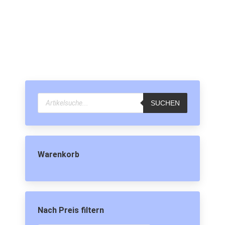
33,90
€
zzgl.
Versandkosten
Lieferzeit:
Lieferbar in ca. 3-5 Werktagen
In den Warenkorb
Products
search
SUCHEN
Warenkorb
Nach Preis filtern