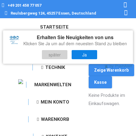
+49 201 458 77 057
Face
Reulsbergweg 124, 45257 Essen, Deutschland
page
What
open
page
STARTSEITE
in
open
Erhalten Sie Neuigkeiten von uns
new
in
Klicken Sie Ja um auf dem neuesten Stand zu bleiben
ALLES FÜR
wind
new
DAS WASSER
später
Ja
wind
0,00
€
by PushAlert
TECHNIK
Zeige Warenkorb
Kasse
MARKENWELTEN
Keine Produkte im
MEIN KONTO
Einkaufswagen.
WARENKORB