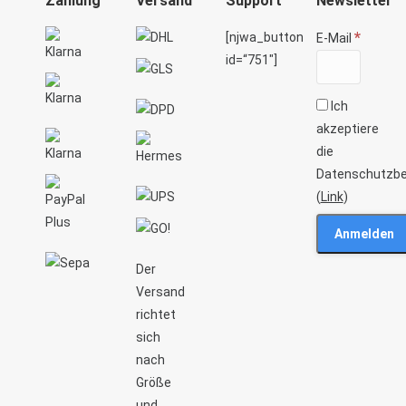
Zahlung
Versand
Support
Newsletter
*
[njwa_button
E-Mail
id=“751″]
Ich
akzeptiere
die
Datenschutzb
(
Link
)
Der
Versand
richtet
sich
nach
Größe
und