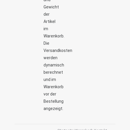
Gewicht
der
Artikel
im
Warenkorb.
Die
Versandkosten
werden
dynamisch
berechnet
und im
Warenkorb
vor der
Bestellung
angezeigt.