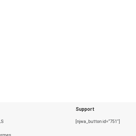
Support
[njwa_button id=“751″]