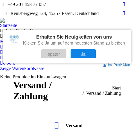
+49 201 458 77 057
Face
Reulsbergweg 124, 45257 Essen, Deutschland
page
What
open
page
Startseite
in
open
Alles für das Wasser
new
Erhalten Sie Neuigkeiten von uns
in
Technik
wind
Markenwelten
Klicken Sie Ja um auf dem neuesten Stand zu bleiben
new
Mein Konto
wind
Warenkorb
später
Ja
Kontakt
0,00
€
by PushAlert
Zeige Warenkorb
Kasse
Keine Produkte im Einkaufswagen.
Versand /
Sie befinden sich hier:
Start
Zahlung
Versand / Zahlung
Versand