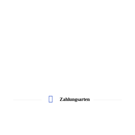
DHL
GLS
Hermes
Zahlungsarten
Überweisung