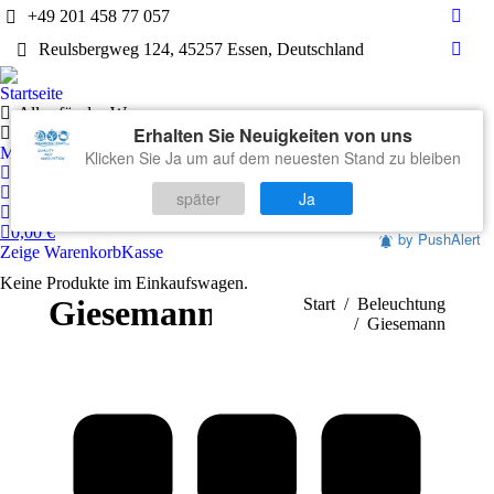
+49 201 458 77 057
Face
Reulsbergweg 124, 45257 Essen, Deutschland
page
What
open
page
Startseite
in
open
Alles für das Wasser
new
Erhalten Sie Neuigkeiten von uns
in
Technik
wind
Markenwelten
Klicken Sie Ja um auf dem neuesten Stand zu bleiben
new
Mein Konto
wind
Warenkorb
später
Ja
Kontakt
0,00
€
by PushAlert
Zeige Warenkorb
Kasse
Keine Produkte im Einkaufswagen.
Giesemann
Sie befinden sich hier:
Start
Beleuchtung
Giesemann