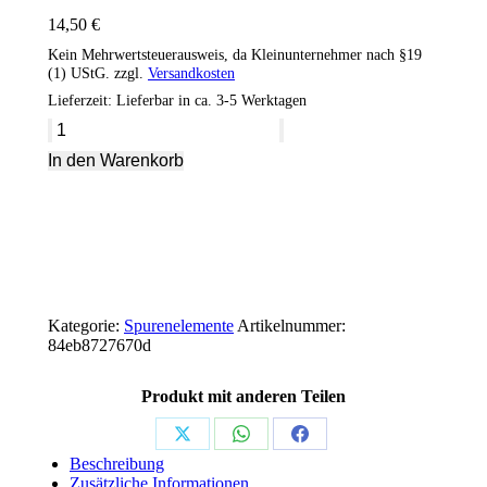
14,50
€
Kein Mehrwertsteuerausweis, da Kleinunternehmer nach §19
(1) UStG.
zzgl.
Versandkosten
Lieferzeit:
Lieferbar in ca. 3-5 Werktagen
Grotech
Corall
In den Warenkorb
C
500
ml
Menge
Kategorie:
Spurenelemente
Artikelnummer:
84eb8727670d
Produkt mit anderen Teilen
Share
Share
Share
Beschreibung
on
on
on
Zusätzliche Informationen