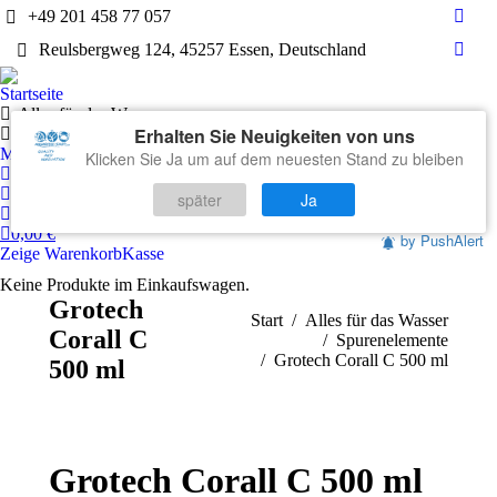
+49 201 458 77 057
Face
Reulsbergweg 124, 45257 Essen, Deutschland
page
What
open
page
Startseite
in
open
Alles für das Wasser
new
Erhalten Sie Neuigkeiten von uns
in
Technik
wind
Markenwelten
Klicken Sie Ja um auf dem neuesten Stand zu bleiben
new
Mein Konto
wind
Warenkorb
später
Ja
Kontakt
0,00
€
by PushAlert
Zeige Warenkorb
Kasse
Keine Produkte im Einkaufswagen.
Grotech
Sie befinden sich hier:
Start
Alles für das Wasser
Corall C
Spurenelemente
Grotech Corall C 500 ml
500 ml
Grotech Corall C 500 ml