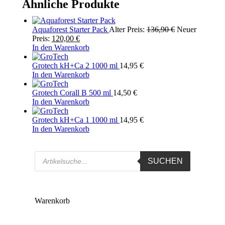
Ähnliche Produkte
Ursprünglicher
Aquaforest Starter Pack
Alter Preis:
136,90
€
Neuer
Aktueller
Preis
Preis:
120,00
€
Preis
war:
In den Warenkorb
ist:
136,90 €
120,00 €.
Grotech kH+Ca 2 1000 ml
14,95
€
In den Warenkorb
Grotech Corall B 500 ml
14,50
€
In den Warenkorb
Grotech kH+Ca 1 1000 ml
14,95
€
In den Warenkorb
Products
SUCHEN
search
Warenkorb