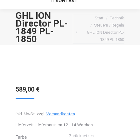
KONTAKT
GHL ION
Sie befinden sich hier:
Start
Technik
Director PL-
Steuern / Regeln
1849 PL-
GHL ION Director PL-
1850
1849 PL-1850
589,00
€
inkl. MwSt.
zzgl.
Versandkosten
Lieferzeit:
Lieferbar in ca 12 - 14 Wochen
Zurücksetzen
Farbe