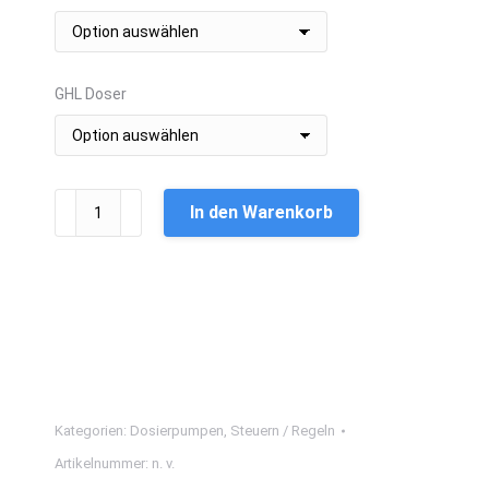
GHL Doser
GHL
In den Warenkorb
ION
Director
PL-
1849
PL-
1850
Menge
Kategorien:
Dosierpumpen
,
Steuern / Regeln
Artikelnummer:
n. v.