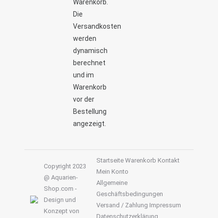
Warenkorb.
Die
Versandkosten
werden
dynamisch
berechnet
und im
Warenkorb
vor der
Bestellung
angezeigt.
Startseite
Warenkorb
Kontakt
Copyright 2023
Mein Konto
@ Aquarien-
Allgemeine
Shop.com -
Geschäftsbedingungen
Design und
Versand / Zahlung
Impressum
Konzept von
Datenschutzerklärung