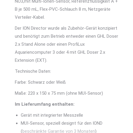
NO3,mit Multi-Ionen-Sensor, Referenzflüssigkeit A +
B je 500 mL, Flex-PVC-Schlauch 8 m, Netzgeräte
Verteiler-Kabel.
Der ION Director wurde als Zubehör-Gerät konzipiert
und benötigt zum Betrieb entweder einen GHL Doser
2.x Stand Alone oder einen ProfiLux
Aquariencomputer 3 oder 4 mit GHL Doser 2.x
Extension (EXT).
Technische Daten:
Farbe: Schwarz oder Weiß
Maße: 220 x 150 x 75 mm (ohne MUI-Sensor)
Im Lieferumfang enthalten:
Gerät mit integrierter Messzelle
MUI-Sensor, speziell designt für den IOND
(
beschränkte Garantie von 3 Monaten
)