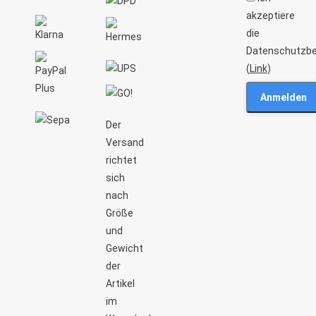
akzeptiere
der
die
Produktseite
Datenschutzb
gewählt
(
Link
)
werden
Der
Versand
richtet
sich
nach
Größe
und
Gewicht
der
Artikel
im