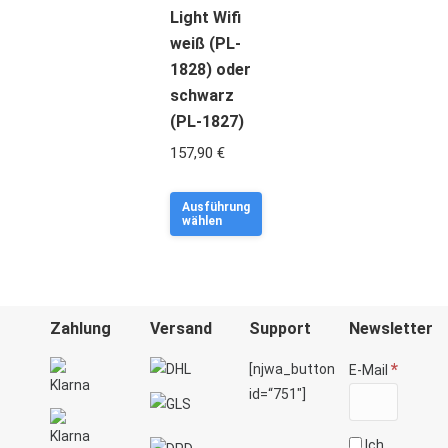
auf.
können
Light Wifi
Die
auf
weiß (PL-
Optionen
der
1828) oder
können
Produkt
schwarz
auf
gewählt
(PL-1827)
der
werden
157,90
€
Produktseite
gewählt
Dieses
Ausführung
werden
wählen
Produkt
weist
mehrere
Varianten
Zahlung
Versand
Support
Newsletter
auf.
Die
*
[njwa_button
E-Mail
Optionen
id=“751″]
können
Ich
auf