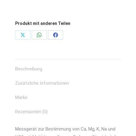
Produkt mit anderen Teilen
Share
Share
Share
on
on
on
X
WhatsApp
Facebook
Beschreibung
Zusätzliche Informationen
Marke
Rezensionen (0)
Messgerät zur Bestimmung von Ca, Mg, K, Na und