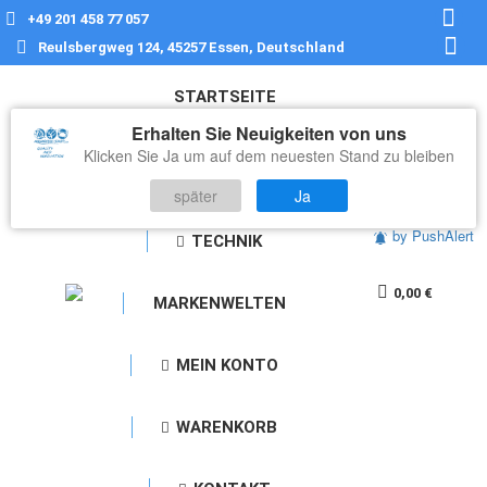
+49 201 458 77 057
Face
Reulsbergweg 124, 45257 Essen, Deutschland
page
What
open
page
STARTSEITE
in
open
Erhalten Sie Neuigkeiten von uns
new
in
Klicken Sie Ja um auf dem neuesten Stand zu bleiben
ALLES FÜR DAS
wind
new
WASSER
später
Ja
wind
by PushAlert
TECHNIK
0,00
€
MARKENWELTEN
MEIN KONTO
WARENKORB