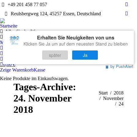
+49 201 458 77 057
Face
Reulsbergweg 124, 45257 Essen, Deutschland
page
What
open
page
Startseite
in
open
Alles für das Wasser
new
Erhalten Sie Neuigkeiten von uns
in
Technik
wind
Markenwelten
Klicken Sie Ja um auf dem neuesten Stand zu bleiben
new
Mein Konto
wind
Warenkorb
später
Ja
Kontakt
0,00
€
by PushAlert
Zeige Warenkorb
Kasse
Keine Produkte im Einkaufswagen.
Tages-Archive:
Sie befinden sich hier:
Start
2018
24. November
November
24
2018