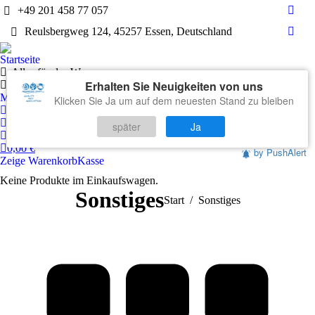
+49 201 458 77 057
Face
Reulsbergweg 124, 45257 Essen, Deutschland
page
What
open
page
Startseite
in
open
Alles für das Wasser
new
Erhalten Sie Neuigkeiten von uns
in
Technik
wind
Markenwelten
Klicken Sie Ja um auf dem neuesten Stand zu bleiben
new
Mein Konto
wind
Warenkorb
später
Ja
Kontakt
0,00
€
by PushAlert
Zeige Warenkorb
Kasse
Keine Produkte im Einkaufswagen.
Sonstiges
Sie befinden sich hier:
Start
Sonstiges